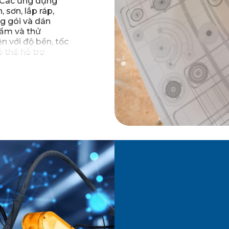
. Các ứng dụng
sơn, lắp ráp,
g gói và dán
hẩm và thử
n với độ bền, tốc
 thể hỗ trợ
 cấp các giao