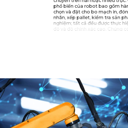
chuyển trên hai hoặc nhiều trục
phổ biến của robot bao gồm hàn, 
chọn và đặt cho bo mạch in, đón
nhãn, xếp pallet, kiểm tra sản p
nghiệm; tất cả đều được thực hiệ
độ và độ chính xác cao. Chúng có
trong việc xử lý vật liệu và cung
diện.