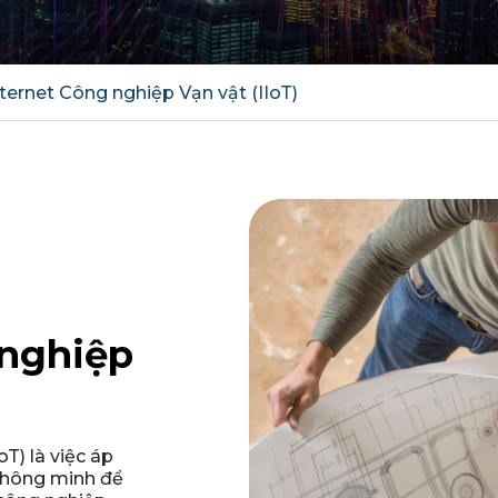
nternet Công nghiệp Vạn vật (IIoT)
 nghiệp
T) là việc áp
thông minh để