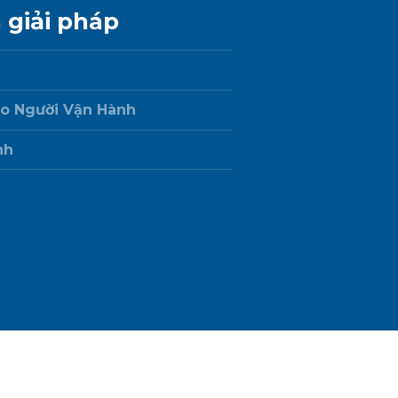
 giải pháp
o Người Vận Hành
nh