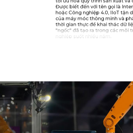
tối ưu hóa quy trình sản xuất và
Được biết đến với tên gọi là Int
hoặc Công nghiệp 4.0, IIoT tận
của máy móc thông minh và phân
thời gian thực để khai thác dữ li
"ngốc" đã tạo ra trong các môi 
nghiệp suốt nhiều năm.