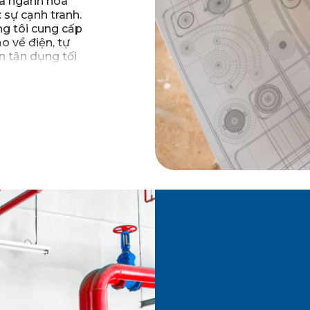
ủa ngành hóa
 sự cạnh tranh.
ng tôi cung cấp
o về điện, tự
n tận dụng tối