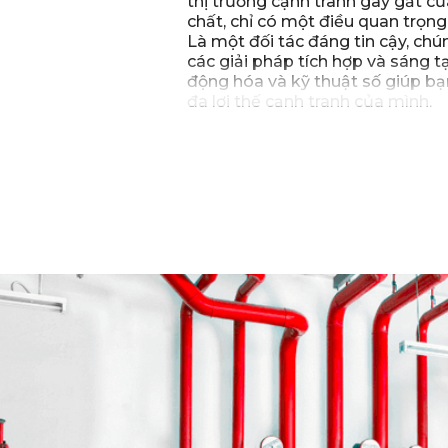
thị trường cạnh tranh gay gắt c
chất, chỉ có một điều quan trọng:
Là một đối tác đáng tin cậy, chú
các giải pháp tích hợp và sáng tạ
động hóa và kỹ thuật số giúp bạ
đa lợi thế cạnh tranh của mình.