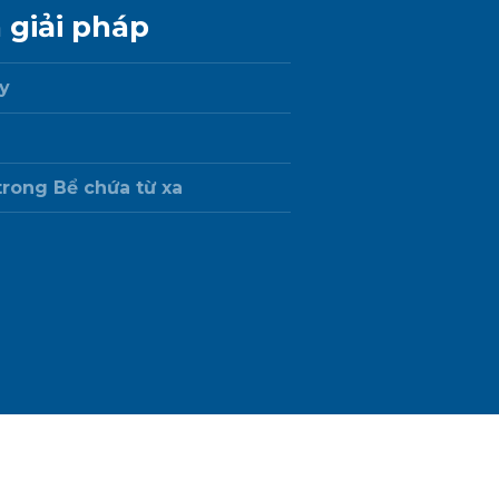
 giải pháp
y
rong Bể chứa từ xa